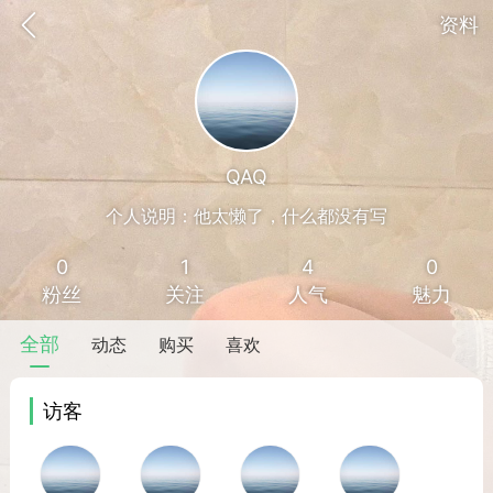
资料
QAQ
个人说明：他太懒了，什么都没有写
0
1
4
0
粉丝
关注
人气
魅力
全部
动态
购买
喜欢
访客
香味”的小姐
大二女生囡囡