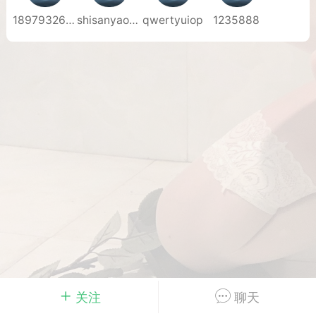
18979326141
shisanyao131
qwertyuiop
1235888
Dsisley女
曲奇小饼干
邻家小姐姐
海航在飞空姐
关注
聊天