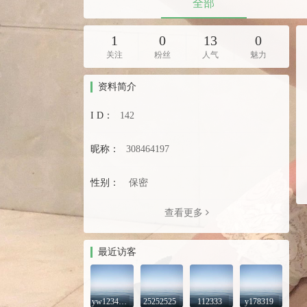
全部
1
0
13
0
关注
粉丝
人气
魅力
资料简介
I D：
142
昵称：
308464197
性别：
保密
查看更多
最近访客
yw123456789
25252525
112333
y178319