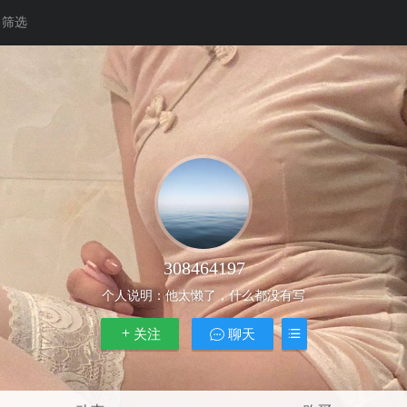
筛选
308464197
个人说明：
他太懒了，什么都没有写
关注
聊天