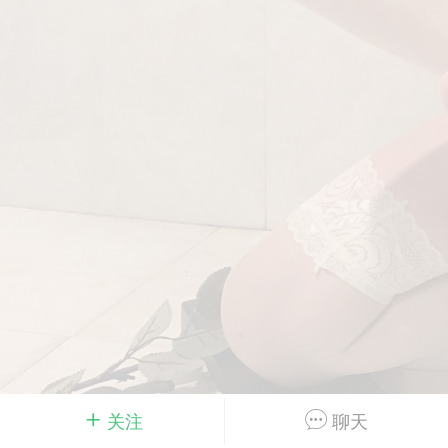
Dsisley女
曲奇小饼干
邻家小姐姐
海航在飞空姐
关注
聊天