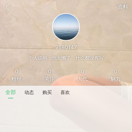
资料
2580147
个人说明：他太懒了，什么都没有写
0
0
0
0
粉丝
关注
人气
魅力
全部
动态
购买
喜欢
香味”的小姐
大二女生囡囡