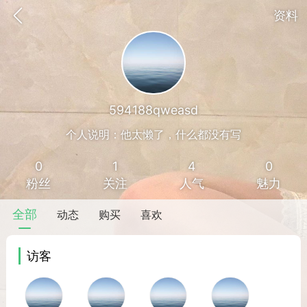
资料
594188qweasd
个人说明：他太懒了，什么都没有写
0
1
4
0
粉丝
关注
人气
魅力
全部
动态
购买
喜欢
访客
香味”的小姐
大二女生囡囡