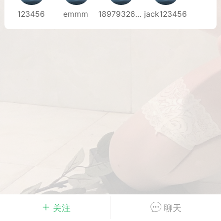
123456
emmm
18979326141
jack123456
Dsisley女
曲奇小饼干
邻家小姐姐
海航在飞空姐
关注
聊天