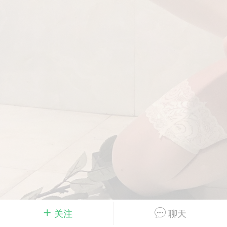
Dsisley女
曲奇小饼干
邻家小姐姐
海航在飞空姐
关注
聊天