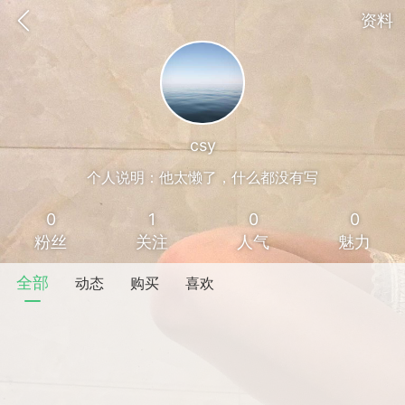
资料
csy
个人说明：他太懒了，什么都没有写
0
1
0
0
粉丝
关注
人气
魅力
全部
动态
购买
喜欢
香味”的小姐
大二女生囡囡