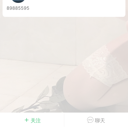
89885595
Dsisley女
曲奇小饼干
邻家小姐姐
海航在飞空姐
关注
聊天