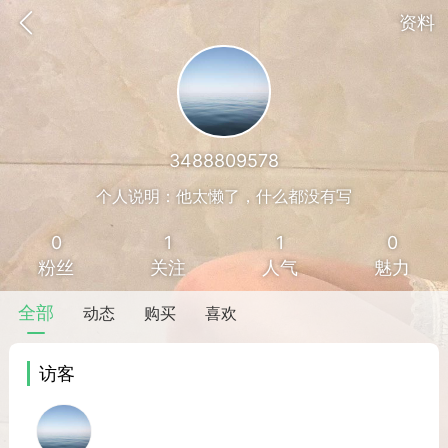
资料
3488809578
个人说明：他太懒了，什么都没有写
0
1
1
0
粉丝
关注
人气
魅力
全部
动态
购买
喜欢
访客
香味”的小姐
大二女生囡囡