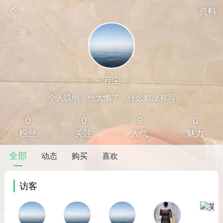
资料
若尘
个人说明：他太懒了，什么都没有写
0
0
9
0
粉丝
关注
人气
魅力
全部
动态
购买
喜欢
访客
香味”的小姐
大二女生囡囡