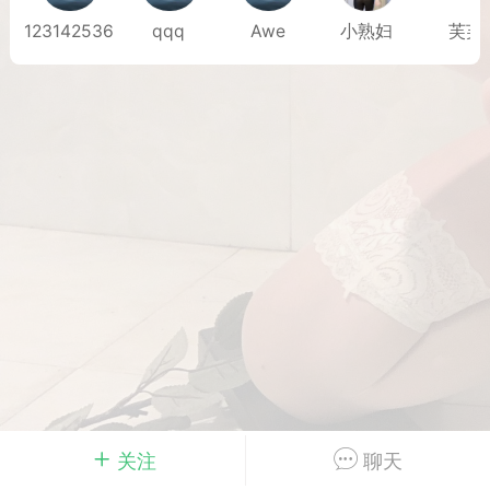
123142536
qqq
Awe
小熟妇
芙芙
Dsisley女
曲奇小饼干
邻家小姐姐
海航在飞空姐
关注
聊天