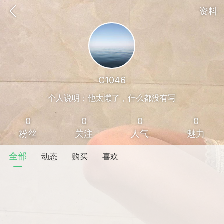
资料
C1046
个人说明：他太懒了，什么都没有写
0
0
0
0
粉丝
关注
人气
魅力
全部
动态
购买
喜欢
香味”的小姐
大二女生囡囡