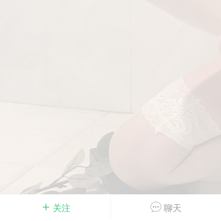
Dsisley女
曲奇小饼干
邻家小姐姐
海航在飞空姐
关注
聊天