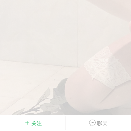
Dsisley女
曲奇小饼干
邻家小姐姐
海航在飞空姐
关注
聊天