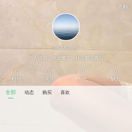
资料
bsaachris
个人说明：他太懒了，什么都没有写
0
0
0
0
粉丝
关注
人气
魅力
全部
动态
购买
喜欢
香味”的小姐
大二女生囡囡