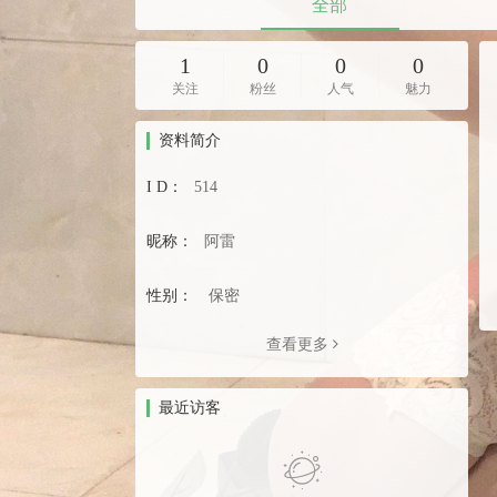
全部
1
0
0
0
关注
粉丝
人气
魅力
资料简介
I D：
514
昵称：
阿雷
性别：
保密
查看更多
最近访客