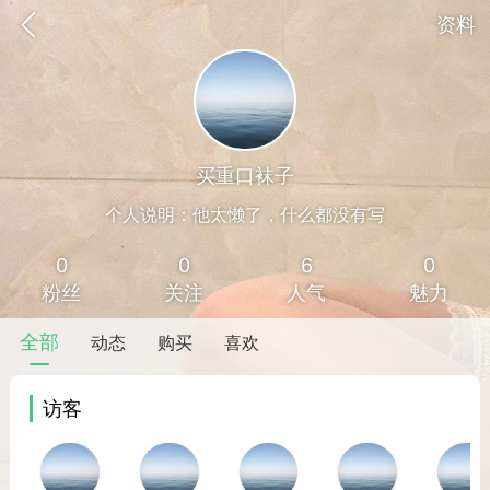
资料
买重口袜子
个人说明：他太懒了，什么都没有写
0
0
6
0
粉丝
关注
人气
魅力
全部
动态
购买
喜欢
访客
香味”的小姐
大二女生囡囡