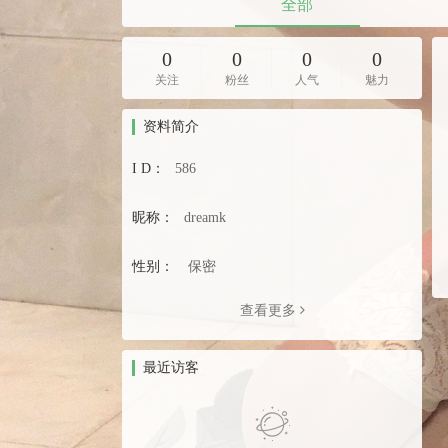
全部
0
0
0
0
关注
粉丝
人气
魅力
资料简介
I D：
586
昵称：
dreamk
性别：
保密
查看更多
最近访客