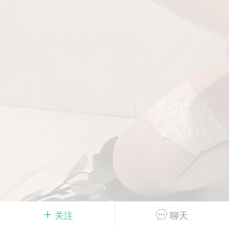
Dsisley女
曲奇小饼干
邻家小姐姐
海航在飞空姐
关注
聊天