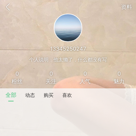
资料
13345250247
个人说明：他太懒了，什么都没有写
0
0
0
0
粉丝
关注
人气
魅力
全部
动态
购买
喜欢
香味”的小姐
大二女生囡囡