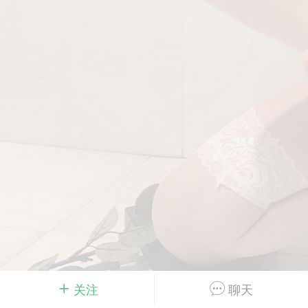
Dsisley女
曲奇小饼干
邻家小姐姐
海航在飞空姐
关注
聊天