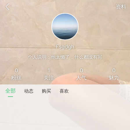
资料
Fsgdgh
个人说明：他太懒了，什么都没有写
0
1
0
0
粉丝
关注
人气
魅力
全部
动态
购买
喜欢
香味”的小姐
大二女生囡囡