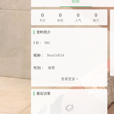
全部
0
0
0
0
关注
粉丝
人气
魅力
资料简介
I D：
902
昵称：
Nixe114514
性别：
保密
查看更多
最近访客