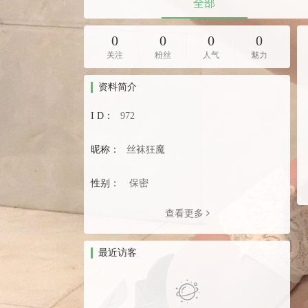
全部
0
0
0
0
关注
粉丝
人气
魅力
资料简介
I D：
972
昵称：
丝袜狂魔
性别：
保密
查看更多
最近访客