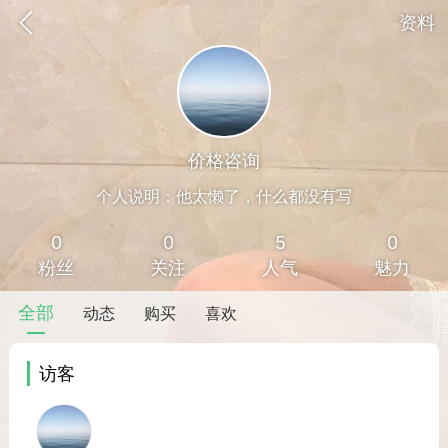
资料
价格咨询
个人说明：他太懒了，什么都没有写
0
0
5
0
粉丝
关注
人气
魅力
全部
动态
购买
喜欢
访客
香味”的小姐
大二女生囡囡