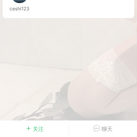
ceshi123
Dsisley女
曲奇小饼干
邻家小姐姐
海航在飞空姐
关注
聊天