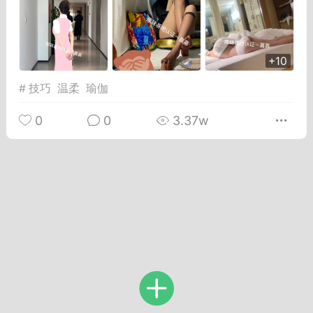
Dsisley女
曲奇小饼干
+10
#
技巧
温柔
瑜伽
0
0
3.37w
邻家小姐姐
海航在飞空姐