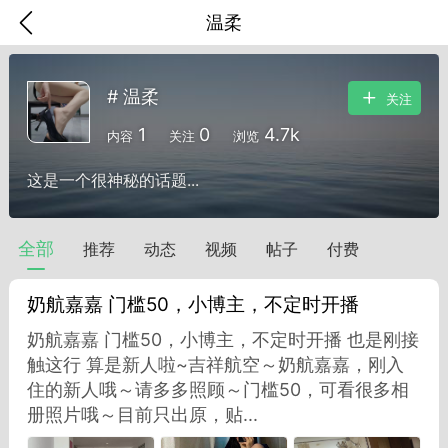
温柔
# 温柔
关注
1
0
4.7k
内容
关注
浏览
这是一个很神秘的话题...
全部
推荐
动态
视频
帖子
付费
奶航嘉嘉 门槛50，小博主，不定时开播
奶航嘉嘉 门槛50，小博主，不定时开播 也是刚接
触这行 算是新人啦~吉祥航空～奶航嘉嘉，刚入
香味”的小姐
住的新人哦～请多多照顾～门槛50，可看很多相
大二女生囡囡
册照片哦～目前只出原，贴...