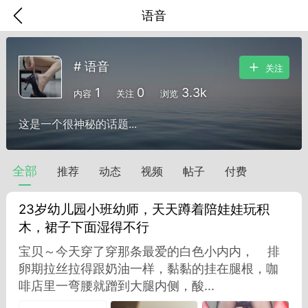
语音
# 语音
关注
1
0
3.3k
内容
关注
浏览
这是一个很神秘的话题...
全部
推荐
动态
视频
帖子
付费
23岁幼儿园小班幼师，天天蹲着陪娃娃玩积
木，裙子下面湿得不行
宝贝～今天穿了穿那条最爱的白色小内内， 排
香味”的小姐
卵期拉丝拉得跟奶油一样，黏黏的挂在腿根，咖
大二女生囡囡
啡店里一弯腰就蹭到大腿内侧，酸...