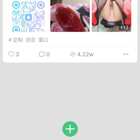
Dsisley女
曲奇小饼干
+13
#
定制
语音
重口
3
0
4.22w
邻家小姐姐
海航在飞空姐