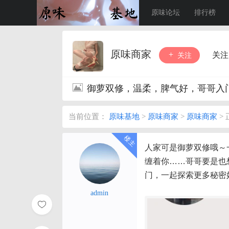
原味论坛
排行榜
原味商家
关注
关注
御萝双修，温柔，脾气好，哥哥入
当前位置：
原味基地
>
原味商家
>
原味商家
>
人家可是御萝双修哦～
缠着你
……哥哥要是也
门，一起探索更多秘密
admin