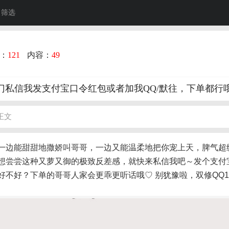
筛选
：
121
内容：
49
门私信我发支付宝口令红包或者加我QQ/默往，下单都行
正文
一边能甜甜地撒娇叫哥哥，一边又能温柔地把你宠上天，脾气超
想尝尝这种又萝又御的极致反差感，就快来私信我吧～发个支付
好不好？下单的哥哥人家会更乖更听话哦♡ 别犹豫啦，
双修
QQ1