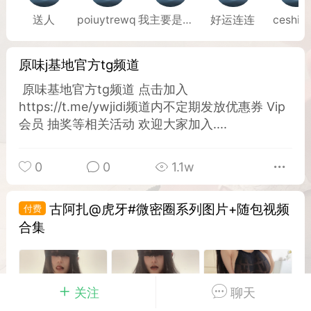
送人
poiuytrewq
我主要是想看看
好运连连
ceshi1
Dsisley女
曲奇小饼干
原味j基地官方tg频道
原味基地官方tg频道 点击加入
https://t.me/ywjidi频道内不定期发放优惠券 Vip
会员 抽奖等相关活动 欢迎大家加入....
邻家小姐姐
海航在飞空姐
0
0
1.1w
古阿扎@虎牙#微密圈系列图片+随包视频
合集
关注
聊天