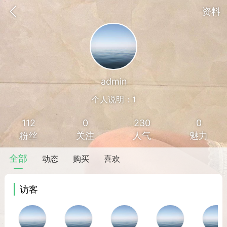
资料
admin
个人说明：1
112
0
230
0
粉丝
关注
人气
魅力
全部
动态
购买
喜欢
访客
香味”的小姐
大二女生囡囡