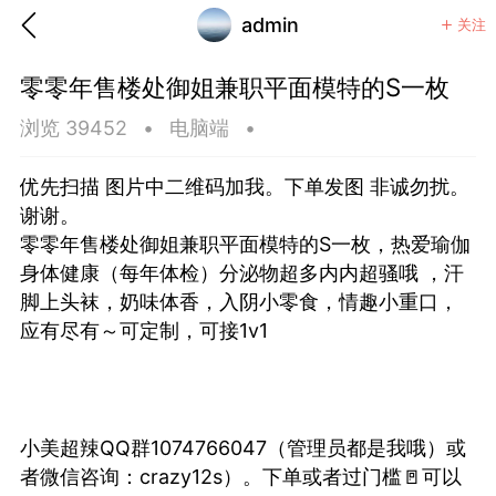
admin
关注
零零年售楼处御姐兼职平面模特的S一枚
浏览 39452
•
电脑端
•
优先扫描 图片中二维码加我。下单发图 非诚勿扰。
谢谢。
零零年售楼处御姐兼职平面模特的S一枚，热爱瑜伽
身体健康（每年体检）分泌物超多内内超骚哦 ，汗
脚上头袜，奶味体香，入阴小零食，情趣小重口，
应有尽有～可定制，可接1v1
香味”的小姐
小美超辣QQ群1074766047（管理员都是我哦）或
大二女生囡囡
者微信咨询：crazy12s）。下单或者过门槛🚪可以