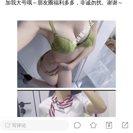
加我大号哦～朋友圈福利多多，非诚勿扰。谢谢～
Dsisley女
曲奇小饼干
邻家小姐姐
海航在飞空姐
写评论