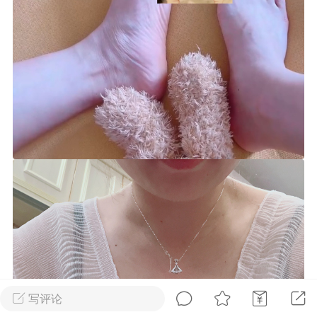
Dsisley女
曲奇小饼干
邻家小姐姐
海航在飞空姐
写评论