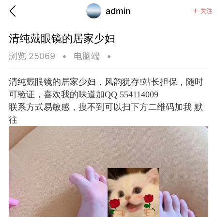
admin
关注
清纯戴眼镜的居家少妇
浏览 25069
•
电脑端
•
清纯戴眼镜的居家少妇，风韵犹存!站长担保，随时
可验证，喜欢我的味道加QQ 554114009
联系方式易敏感，搜不到可以扫下方二维码加我 默
往
香味”的小姐
大二女生囡囡