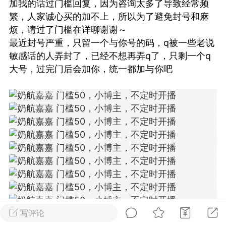
加我的话过门槛回复，因为咨询太多了导致经常频
繁，人家诚心买的加不上，所以为了避免封号和麻
烦，请过了门槛在详聊谢谢～
Dsisley女
曲奇小饼干
最近封号严重，只留一个与你号的码，q被一些老说
敏感话的人弄封了，已经不想再弄q了，只剩一个q
大号，过完门后会加你，统一都加与你吧
邻家小姐姐
海航在飞空姐
写评论