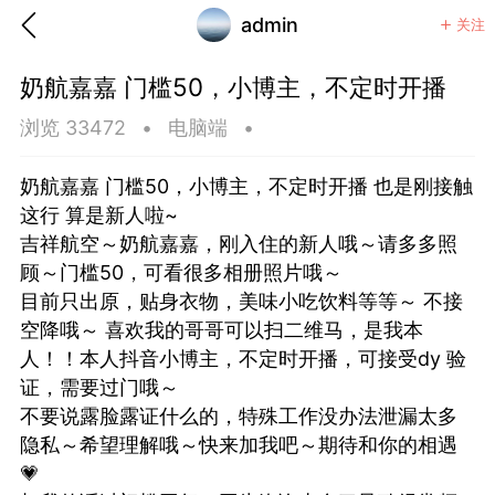
admin
关注
奶航嘉嘉 门槛50，小博主，不定时开播
浏览 33472
•
电脑端
•
奶航嘉嘉 门槛50，小博主，不定时开播 也是刚接触
这行 算是新人啦~
吉祥航空～奶航嘉嘉，刚入住的新人哦～请多多照
顾～门槛50，可看很多相册照片哦～
目前只出原，贴身衣物，美味小吃饮料等等～ 不接
空降哦～ 喜欢我的哥哥可以扫二维马，是我本
人！！本人抖音小博主，不定时开播，可接受dy 验
证，需要过门哦～
不要说露脸露证什么的，特殊工作没办法泄漏太多
香味”的小姐
隐私～希望理解哦～快来加我吧～期待和你的相遇
大二女生囡囡
💗