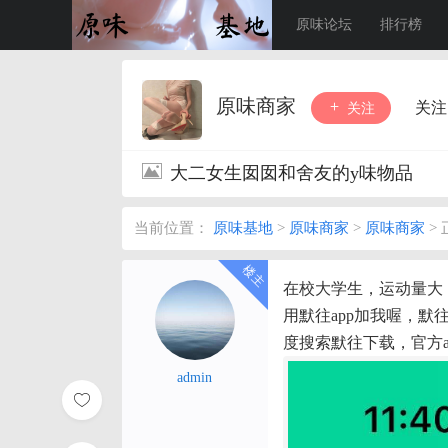
原味论坛
排行榜
原味商家
关注
关注
大二女生囡囡和舍友的y味物品
当前位置：
原味基地
>
原味商家
>
原味商家
>
在校大学生，运动量大，支
用默往app加我喔，
度搜索默往下载，官方
admin