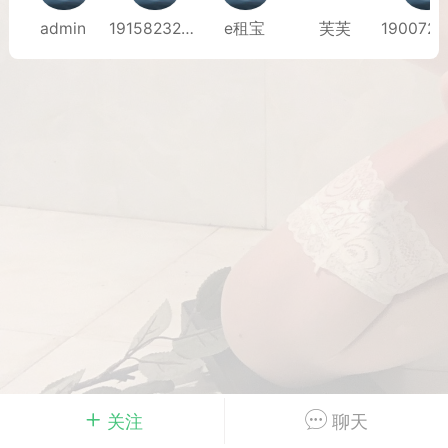
admin
19158232793
e租宝
芙芙
Dsisley女
曲奇小饼干
邻家小姐姐
海航在飞空姐
关注
聊天