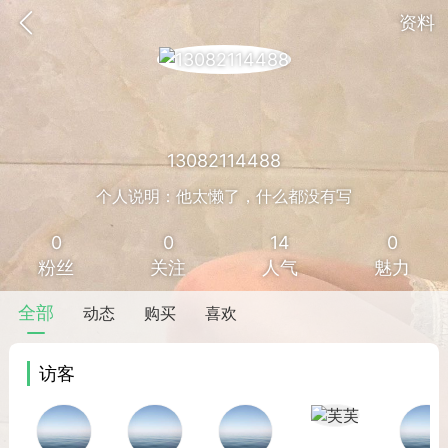
资料
13082114488
个人说明：他太懒了，什么都没有写
0
0
14
0
粉丝
关注
人气
魅力
全部
动态
购买
喜欢
访客
香味”的小姐
大二女生囡囡