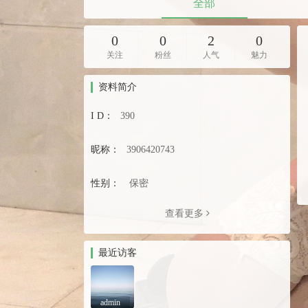
全部
0
0
2
0
关注
粉丝
人气
魅力
资料简介
I D：
390
昵称：
3906420743
性别：
保密
查看更多
最近访客
admin