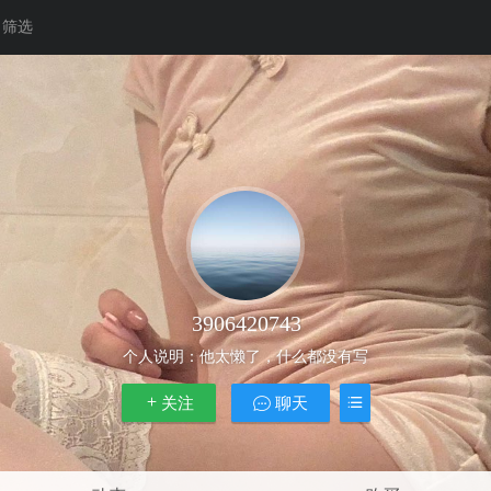
筛选
3906420743
个人说明：
他太懒了，什么都没有写
关注
聊天