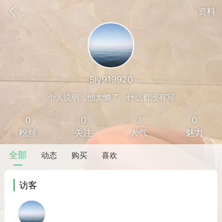
资料
Sly919920
个人说明：他太懒了，什么都没有写
0
0
3
0
粉丝
关注
人气
魅力
全部
动态
购买
喜欢
访客
香味”的小姐
大二女生囡囡