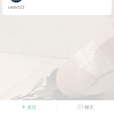
ceshi123
Dsisley女
曲奇小饼干
邻家小姐姐
海航在飞空姐
关注
聊天