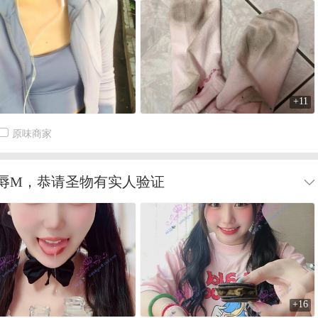
+11
原味商家
辱M，恭请圣物有实人验证
+16