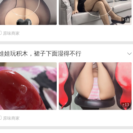
+18
原味商家
陪娃娃玩积木，裙子下面湿得不行
+13
原味商家