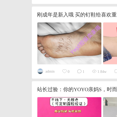
刚成年是新入哦 买的钉鞋给喜欢
admin
0
1
1.84w
站长过验：你的YOYO亲妈S，时