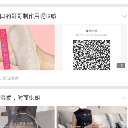
重口的哥哥制作用呢嘻嘻
+9
原味商家
而温柔，时而御姐