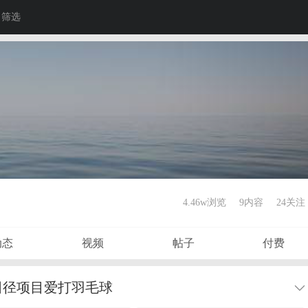
筛选
4.46w浏览
9内容
24
关注
动态
视频
帖子
付费
主练田径项目爱打羽毛球