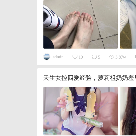
admin
10
5
3.87w
天生女控四爱经验，萝莉祖奶奶羞