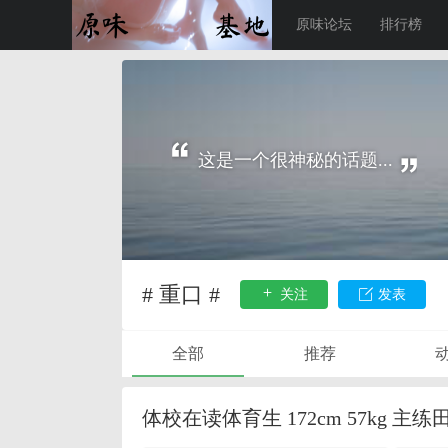
原味论坛
排行榜
这是一个很神秘的话题...
# 重口 #
关注
发表
全部
推荐
体校在读体育生 172cm 57kg 