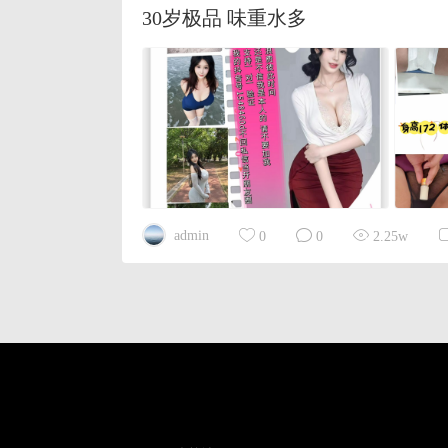
30岁极品 味重水多
admin
0
0
2.25w