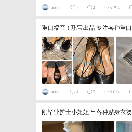
admin
1
4
5.29w
重口福音！琪宝出品 专注各种重口
admin
4
2
4.61w
刚毕业护士小姐姐 出各种贴身衣物