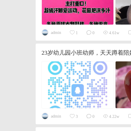
admin
1
0
4.61w
23岁幼儿园小班幼师，天天蹲着
admin
3
0
4.22w