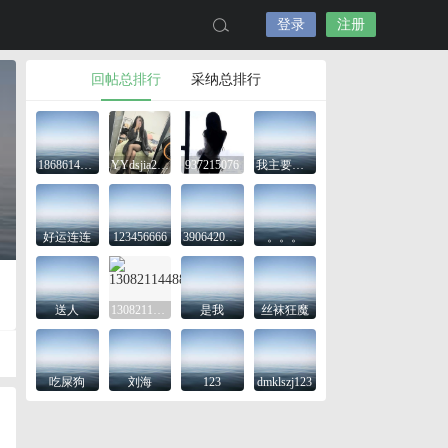
登录
注册
回帖总排行
采纳总排行
18686143645
YYdsjia2425
937215076
我主要是想看看
好运连连
123456666
3906420743
。。。
送人
13082114488
是我
丝袜狂魔
吃屎狗
刘海
123
dmklszj123