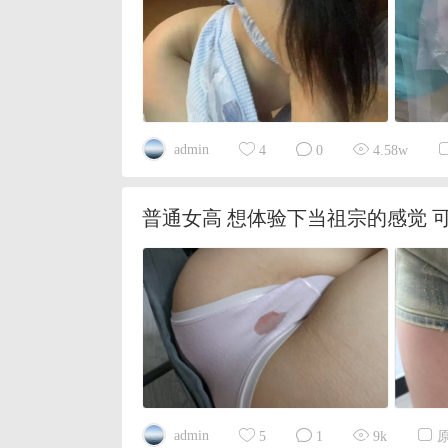
admin
4
0
4.58w
普通女高 想体验下当祖宗的感觉 
admin
5
1
9k