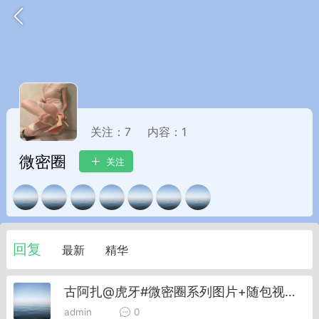
关注：
7
内容：
1
微密圈
关注
回复
最新
精华
香味”的小姐
大二女生囡囡
古阿扎@虎牙#微密圈系列图片+随包视频合集
admin
0